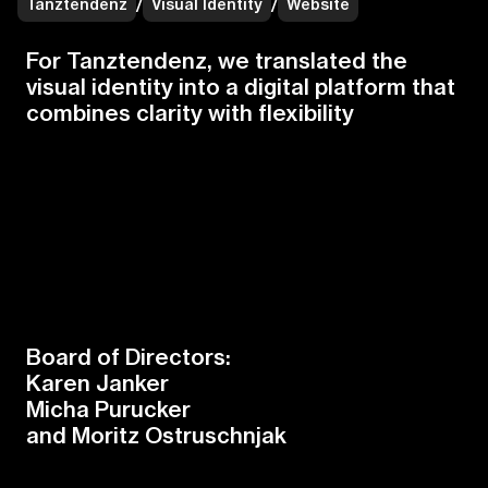
Tanztendenz
/
Visual Identity
/
Website
F
o
r
T
a
n
z
t
e
n
d
e
n
z
,
w
e
t
r
a
n
s
l
a
t
e
d
t
h
e
v
i
s
u
a
l
i
d
e
n
t
i
t
y
i
n
t
o
a
d
i
g
i
t
a
l
p
l
a
t
f
o
r
m
t
h
a
t
c
o
m
b
i
n
e
s
c
l
a
r
i
t
y
w
i
t
h
f
e
x
i
b
i
l
i
t
y
Board of Directors:
Karen Janker
Micha Purucker
and Moritz Ostruschnjak