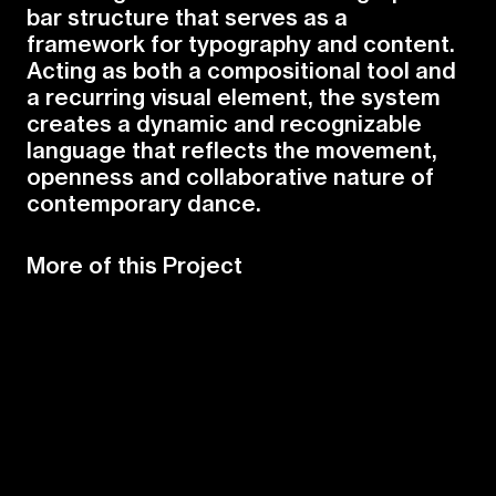
b
a
r
s
t
r
u
c
t
u
r
e
t
h
a
t
s
e
r
v
e
s
a
s
a
f
r
a
m
e
w
o
r
k
f
o
r
t
y
p
o
g
r
a
p
h
y
a
n
d
c
o
n
t
e
n
t
.
A
c
t
i
n
g
a
s
b
o
t
h
a
c
o
m
p
o
s
i
t
i
o
n
a
l
t
o
o
l
a
n
d
a
r
e
c
u
r
r
i
n
g
v
i
s
u
a
l
e
l
e
m
e
n
t
,
t
h
e
s
y
s
t
e
m
c
r
e
a
t
e
s
a
d
y
n
a
m
i
c
a
n
d
r
e
c
o
g
n
i
z
a
b
l
e
l
a
n
g
u
a
g
e
t
h
a
t
r
e
f
e
c
t
s
t
h
e
m
o
v
e
m
e
n
t
,
o
p
e
n
n
e
s
s
a
n
d
c
o
l
l
a
b
o
r
a
t
i
v
e
n
a
t
u
r
e
o
f
c
o
n
t
e
m
p
o
r
a
r
y
d
a
n
c
e
.
More of this Project