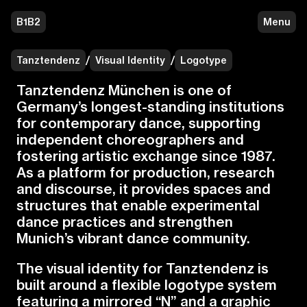
B1B2
Menu
Tanztendenz
/
Visual Identity
/
Logotype
T
a
n
z
t
e
n
d
e
n
z
M
ü
n
c
h
e
n
i
s
o
n
e
o
f
G
e
r
m
a
n
y
’
s
l
o
n
g
e
s
t
-
s
t
a
n
d
i
n
g
i
n
s
t
i
t
u
t
i
o
n
s
f
o
r
c
o
n
t
e
m
p
o
r
a
r
y
d
a
n
c
e
,
s
u
p
p
o
r
t
i
n
g
i
n
d
e
p
e
n
d
e
n
t
c
h
o
r
e
o
g
r
a
p
h
e
r
s
a
n
d
f
o
s
t
e
r
i
n
g
a
r
t
i
s
t
i
c
e
x
c
h
a
n
g
e
s
i
n
c
e
1
9
8
7
.
A
s
a
p
l
a
t
f
o
r
m
f
o
r
p
r
o
d
u
c
t
i
o
n
,
r
e
s
e
a
r
c
h
a
n
d
d
i
s
c
o
u
r
s
e
,
i
t
p
r
o
v
i
d
e
s
s
p
a
c
e
s
a
n
d
s
t
r
u
c
t
u
r
e
s
t
h
a
t
e
n
a
b
l
e
e
x
p
e
r
i
m
e
n
t
a
l
d
a
n
c
e
p
r
a
c
t
i
c
e
s
a
n
d
s
t
r
e
n
g
t
h
e
n
M
u
n
i
c
h
’
s
v
i
b
r
a
n
t
d
a
n
c
e
c
o
m
m
u
n
i
t
y
.
T
h
e
v
i
s
u
a
l
i
d
e
n
t
i
t
y
f
o
r
T
a
n
z
t
e
n
d
e
n
z
i
s
b
u
i
l
t
a
r
o
u
n
d
a
f
e
x
i
b
l
e
l
o
g
o
t
y
p
e
s
y
s
t
e
m
f
e
a
t
u
r
i
n
g
a
m
i
r
r
o
r
e
d
“
N
”
a
n
d
a
g
r
a
p
h
i
c